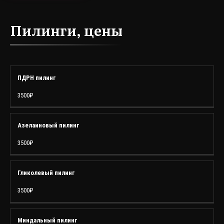
Пилинги, цены
УСЛУГА
СТОИМОСТЬ
ПДРН пилинг
3500₽
Азелаиновый пилинг
3500₽
Гликолевый пилинг
3500₽
Миндальный пилинг