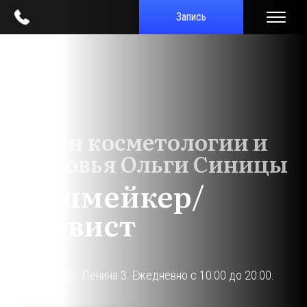
Запись
Салон косметологии и
здоровья Ольги Синицы
Лэшмейкер/
бровист
г. Кириши, ул. Ленина 3. Ежедневно с 10:00 до 20:00.