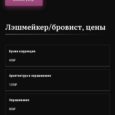
Лэшмейкер/бровист, цены
УСЛУГА
СТОИМОСТЬ
Брови коррекция
400₽
Архитектура и окрашивание
1200₽
Окрашивание
800₽