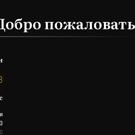
Добро пожаловать
н
3
с
ши
 3
00