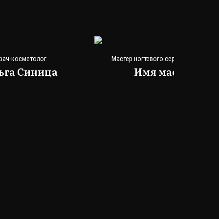
рач-косметолог
Мастер ногтевого сервиса, лэшмейк
ьга Синица
Имя мастера