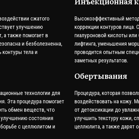
Инъекционная 
 воздействии сжатого
Высокоэффективный метод 
бствует улучшению
коррекции контуров лица. 
, а также помогает в
гиалуроновой кислоты или
езопасна и безболезненна,
лифтинга, уменьшения мор
ь контуры тела и
проводится опытным специ
заметных результатов.
Обертывания
ационные технологии для
Процедура, которая позволя
я. Эта процедура помогает
воздействовать на кожу. 
ить обмен веществ, что
от детоксикации до увлажн
 улучшению состояния
улучшить текстуру кожи, 
 борьбе с целлюлитом и
целлюлита, а также дарят 